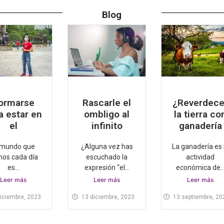
Blog
ormarse
Rascarle el
¿Reverdece
a estar en
ombligo al
la tierra co
el
infinito
ganadería
 mundo que
¿Alguna vez has
La ganadería es 
os cada día
escuchado la
actividad
es...
expresión “el...
económica de..
Leer más
Leer más
Leer más
iciembre, 2023
13 diciembre, 2023
13 septiembre, 20