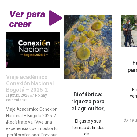
Ver para
crear
F
par
Viaje académico
Conexión Nacional –
Bogotá – 2026-2
El
Biofábrica:
11 junio, 2026
No hay
vem
comentarios
riqueza para
el agricultor,
Viaje Académico Conexión
Nacional – Bogotá 2026-2
19 d
El gusto y sus
¡Regístrate ya ! Vive una
formas definidas
experiencia que impulsa tu
de...
perfil profesional Previous