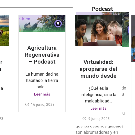
Podcast
Agricultura
Regenerativa
Agricultura
– Podcast
r
Virtualidad:
Regenerativa –
n
apropiarse del
Podcast
La humanidad ha
16 junio, 2023
No hay
mundo desde
comentarios
habitado la tierra
sólo...
La humanidad ha habitado
la
¿Qué es la
Leer más
la tierra sólo un pelín de la
inteligencia, sino la
edad total de este gran
.
maleabilidad...
16 junio, 2023
organismo vivo y en ese
Leer más
corto lapso ha alterado su
23
9 junio, 2023
equilibrio, de tal manera
que los desafíos globales
son abrumadores y en