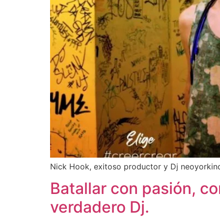
Nick Hook, exitoso productor y Dj neoyorkino
Batallar con pasión, c
verdadero Dj.