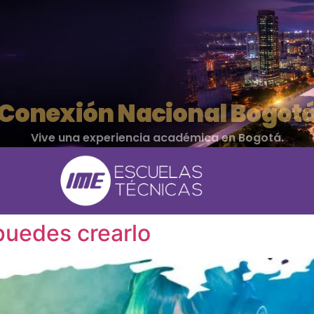
Conexión Nacional Bogot
Vive una experiencia académica en Bogotá.
Conecta con el sector audiovisual.
26 al 28 de agosto
puedes crearlo