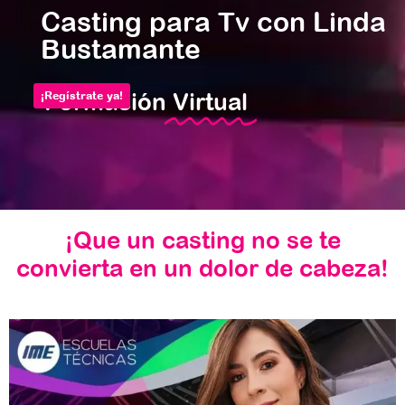
Casting para Tv con Linda
Bustamante
Formación
Virtual
¡Regístrate ya!
¡Que un casting no se te
convierta
e
n
u
n
d
o
l
o
r
d
e
c
a
b
e
z
a
!