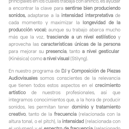
principales en los cuales trabaja con ahínco, es ayudar
a encontrar la clave para
sentirse bien
produciendo
sonidos,
adaptarse a la
intensidad interpretativa
de
cada momento
y
maximizar la
longevidad
de la
producción vocal;
aunque su trabajo abarca mucho
más que la voz,
trasciende a un nivel estilístico
y
aprovecha las
características únicas de la persona
para mejorar su
presencia
, tanto
a nivel gesticular
(Kinésica) como
a nivel visual
(Stilyng).
En nuestro programa de
DJ y Composición de Piezas
Audiovisuales
somos conscientes de la relevancia
que tienen todos estos aspectos en el
crecimiento
artístico
de nuestros profesionales, así que
integramos conocimientos que, a la hora de producir
sonidos, les permitan tener
dominio y tratamiento
creativo
, tanto de la
frecuencia
(relacionada con la
altura tonal, o el pitch), la
intensidad
(relacionada con
el volumen) y el
espectro de frecuencia
(relacionado