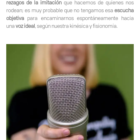
rezagos de la imitación
que hacemos de quienes nos
rodean; es muy probable que no tengamos esa
escucha
objetiva
para encaminarnos espontáneamente hacia
una
voz ideal
, según nuestra kinésica y fisionomía.