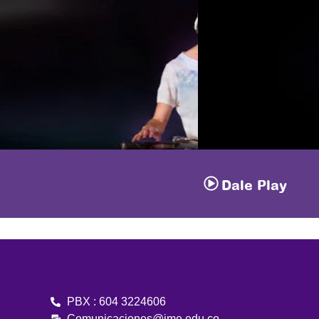
Dale Play
PBX : 604 3224606
Comunicaciones@ime.edu.co