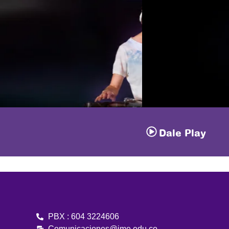
Dale Play
PBX : 604 3224606
Comunicaciones@ime.edu.co